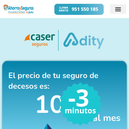
Cuentas B
Préstamos 
El precio de tu seguro de
decesos es:
100€
al mes