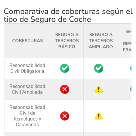
Comparativa de coberturas según el
tipo de Seguro de Coche
SEG
SEGURO A
SEGURO A
T
COBERTURAS
TERCEROS
TERCEROS
RIES
BÁSICO
AMPLIADO
FRAN
Responsabilidad
Civil Obligatoria
Responsabilidad
Civil Ampliada
Responsabilidad
Civil de
Remolques y
Caravanas