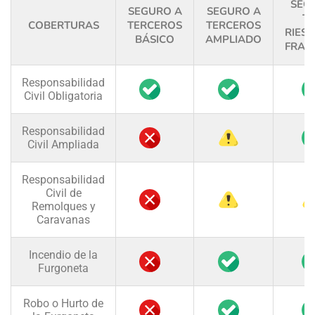
SEG
SEGURO A
SEGURO A
T
COBERTURAS
TERCEROS
TERCEROS
RIES
BÁSICO
AMPLIADO
FRAN
Responsabilidad
Civil Obligatoria
Responsabilidad
Civil Ampliada
Responsabilidad
Civil de
Remolques y
Caravanas
Incendio de la
Furgoneta
Robo o Hurto de