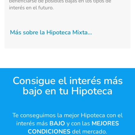
beneficiarse de posibles bajas en los tipos de
interés en el futuro.
Más sobre la Hipoteca Mixta…
Consigue el interés más
bajo en tu Hipoteca
Te conseguimos la mejor Hipoteca con el
interés más
BAJO
y con las
MEJORES
CONDICIONES
del mercado.