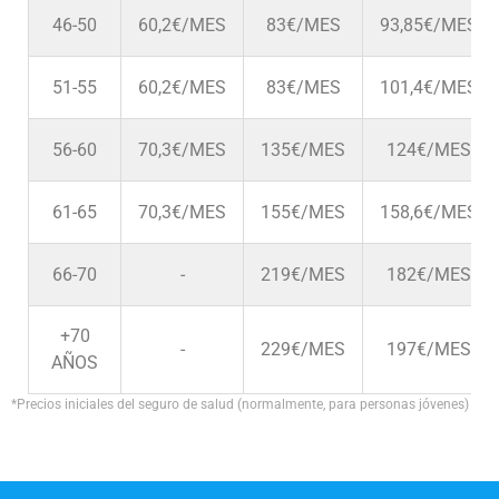
46-50
60,2€/MES
83€/MES
93,85€/MES
51-55
60,2€/MES
83€/MES
101,4€/MES
56-60
70,3€/MES
135€/MES
124€/MES
61-65
70,3€/MES
155€/MES
158,6€/MES
66-70
-
219€/MES
182€/MES
+70
-
229€/MES
197€/MES
AÑOS
*Precios iniciales del seguro de salud (normalmente, para personas jóvenes)