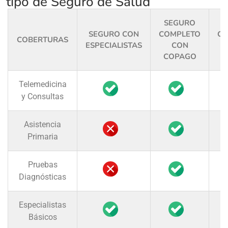
tipo de Seguro de Salud
SEGURO
S
SEGURO CON
COMPLETO
CO
COBERTURAS
ESPECIALISTAS
CON
COPAGO
C
Telemedicina
y Consultas
Asistencia
Primaria
Pruebas
Diagnósticas
Especialistas
Básicos