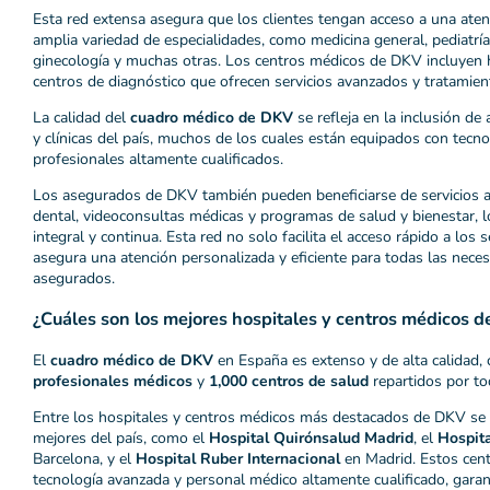
Esta red extensa asegura que los clientes tengan acceso a una aten
amplia variedad de especialidades, como medicina general, pediatría
ginecología y muchas otras. Los centros médicos de DKV incluyen ho
centros de diagnóstico que ofrecen servicios avanzados y tratamie
La calidad del
cuadro médico de DKV
se refleja en la inclusión de
y clínicas del país, muchos de los cuales están equipados con tecn
profesionales altamente cualificados.
Los asegurados de DKV también pueden beneficiarse de servicios a
dental, videoconsultas médicas y programas de salud y bienestar, l
integral y continua. Esta red no solo facilita el acceso rápido a los
asegura una atención personalizada y eficiente para todas las nece
asegurados.
¿Cuáles son los mejores hospitales y centros médicos 
El
cuadro médico de DKV
en España es extenso y de alta calidad
profesionales médicos
y
1,000 centros de salud
repartidos por tod
Entre los hospitales y centros médicos más destacados de DKV se
mejores del país, como el
Hospital Quirónsalud Madrid
, el
Hospita
Barcelona, y el
Hospital Ruber Internacional
en Madrid. Estos cen
tecnología avanzada y personal médico altamente cualificado, garan