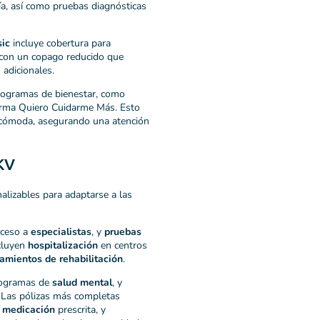
ía, así como pruebas diagnósticas
sic
incluye cobertura para
s, con un copago reducido que
 adicionales.
programas de bienestar, como
forma Quiero Cuidarme Más. Esto
y cómoda, asegurando una atención
KV
alizables para adaptarse a las
cceso a
especialistas
, y
pruebas
ncluyen
hospitalización
en centros
tamientos de rehabilitación
.
rogramas de
salud mental
, y
 Las pólizas más completas
,
medicación
prescrita, y