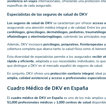
asistencia en viajes
internacionales, ofreciendo una protección int
específicas de cada asegurado.
Especialistas de los seguros de salud de DKV
Los seguros de salud de DKV
se caracterizan por ofrecer
acceso a
asegurando una atención médica integral y de calidad. Entre los pr
cardiólogos, ginecólogos, dermatólogos, pediatras, traumatólogo
oftalmólogos y otorrinolaringólogos
, cubriendo las principales es
Además, DKV incorpora
psicólogos, psiquiatras, fisioterapeutas y
cobertura completa que abarca tanto la salud física como el bienest
Esta diversidad de especialistas permite a los asegurados
recibir 
rápida y eficiente
, adaptada a sus necesidades individuales, lo que
que distingue a DKV en el mercado español de seguros de salud.
En conjunto, DKV ofrece una
protección sanitaria integral
, ideal 
amplia, calidad asistencial y acceso a profesionales especializa
Cuadro Médico de DKV en España
El
cuadro médico de DKV en España
es uno de los más amplios y
51,000 profesionales médicos
y
1,000 centros de salud
disponibl