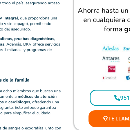
 todo el país, asegurando acceso
Ahorra hasta u
en cualquiera 
 Integral
, que proporciona una
o y sin copago), permitiendo
forma
g
to del asegurado.
alistas, pruebas diagnósticas,
cas
. Además, DKV ofrece servicios
as ilimitadas, y programas de
 de la familia
sta ocho miembros que buscan una
ctamente a
médicos de atención
951
os
o
cardiólogos
, ofreciendo una
egrante. Este enfoque garantiza
 para simplificar el cuidado
TE LLAM
s de sangre o ecografías junto con