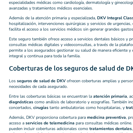
especialidades médicas como cardiología, dermatología y ginecolog
avanzadas y tratamientos médicos esenciales.
Además de la atención primaria y especializada,
DKV Integral Clas
hospitalización, intervenciones quirúrgicas y servicios de urgencia
facilita el acceso a los servicios médicos sin generar grandes gastos
Este seguro también ofrece acceso a servicios dentales básicos y 
consultas médicas digitales y videoconsultas, a través de la plata
permite a los asegurados gestionar su salud de manera eficiente 
integral y continua para toda la familia.
Coberturas de los seguros de salud de D
Los
seguros de salud de DKV
ofrecen coberturas amplias y person
necesidades de cada asegurado.
Entre las coberturas básicas se encuentran la
atención primaria
, a
diagnósticas
como análisis de laboratorio y ecografías. También i
concertados,
cirugías
tanto ambulatorias como hospitalarias, y
tra
Además, DKV proporciona cobertura para
medicina preventiva
, p
acceso a
servicios de telemedicina
para consultas médicas online.
pueden incluir coberturas adicionales como
tratamientos dentales