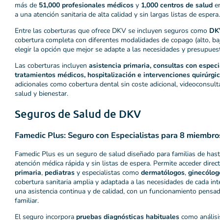
más de
51,000 profesionales médicos
y
1,000 centros de salud
en
a una atención sanitaria de alta calidad y sin largas listas de espera​​.
Entre las coberturas que ofrece DKV se incluyen seguros como
DKV
cobertura completa con diferentes modalidades de copago (alto, baj
elegir la opción que mejor se adapte a las necesidades y presupues
Las coberturas incluyen
asistencia primaria, consultas con especi
tratamientos médicos, hospitalización e intervenciones quirúrgi
adicionales como cobertura dental sin coste adicional, videoconsult
salud y bienestar​.
Seguros de Salud de DKV
Famedic Plus: Seguro con Especialistas para 8 miembros
Famedic Plus es un seguro de salud diseñado para familias de ha
atención médica rápida y sin listas de espera. Permite acceder dire
primaria
,
pediatras
y especialistas como
dermatólogos
,
ginecólog
cobertura sanitaria amplia y adaptada a las necesidades de cada int
una asistencia continua y de calidad, con un funcionamiento pensado
familiar.
El seguro incorpora
pruebas diagnósticas habituales
como análisi