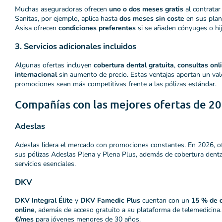
Muchas aseguradoras ofrecen
uno o dos meses gratis
al contratar
Sanitas, por ejemplo, aplica hasta
dos meses sin coste
en sus plan
Asisa ofrecen
condiciones preferentes
si se añaden cónyuges o hij
3. Servicios adicionales incluidos
Algunas ofertas incluyen
cobertura dental gratuita
,
consultas onli
internacional
sin aumento de precio. Estas ventajas aportan un val
promociones sean más competitivas frente a las pólizas estándar.
Compañías con las mejores ofertas de 2
Adeslas
Adeslas lidera el mercado con promociones constantes. En 2026, o
sus pólizas Adeslas Plena y Plena Plus, además de cobertura dental 
servicios esenciales.
DKV
DKV Integral Élite
y
DKV Famedic Plus
cuentan con un
15 % de d
online
, además de acceso gratuito a su plataforma de telemedicina
€/mes
para jóvenes menores de 30 años.