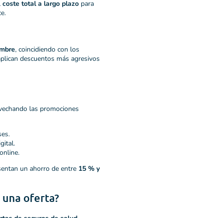
l
coste total a largo plazo
para
e.
embre
, coincidiendo con los
aplican descuentos más agresivos
vechando las promociones
es.
ital.
online.
esentan un ahorro de entre
15 % y
 una oferta?