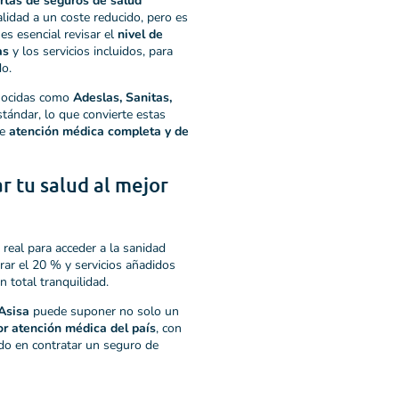
rtas de seguros de salud
lidad a un coste reducido, pero es
 es esencial revisar el
nivel de
as
y los servicios incluidos, para
do.
onocidas como
Adeslas, Sanitas,
tándar, lo que convierte estas
de
atención médica completa y de
r tu salud al mejor
eal para acceder a la sanidad
ar el 20 % y servicios añadidos
 total tranquilidad.
Asisa
puede suponer no solo un
r atención médica del país
, con
ndo en contratar un seguro de