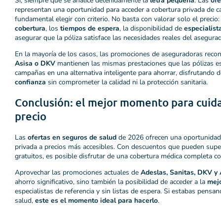
Sí, siempre que se analice detenidamente la
letra pequeña
. Las
ofe
representan una oportunidad para acceder a cobertura privada de ca
fundamental elegir con criterio. No basta con valorar solo el precio:
cobertura
, los
tiempos de espera
, la disponibilidad de
especialist
asegurar que la póliza satisface las necesidades reales del asegura
En la mayoría de los casos, las promociones de aseguradoras rec
Asisa o DKV
mantienen las mismas prestaciones que las pólizas es
campañas en una alternativa inteligente para ahorrar, disfrutando 
confianza
sin comprometer la calidad ni la protección sanitaria.
Conclusión: el mejor momento para cuida
precio
Las
ofertas en seguros de salud
de 2026 ofrecen una oportunidad r
privada a precios más accesibles. Con descuentos que pueden super
gratuitos, es posible disfrutar de una cobertura médica completa con
Aprovechar las promociones actuales de
Adeslas, Sanitas, DKV y 
ahorro significativo, sino también la posibilidad de acceder a la
mejo
especialistas de referencia y sin listas de espera. Si estabas pensa
salud,
este es el momento ideal para hacerlo
.