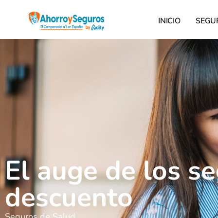
INICIO
SEGU
El auge de los s
descuento
Seguros de Salud