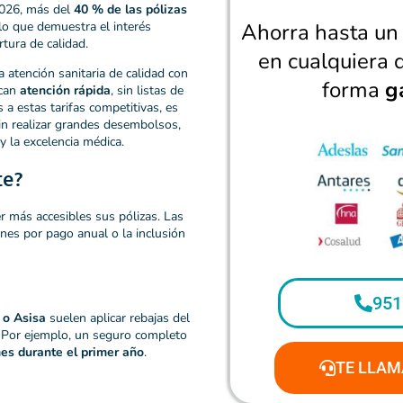
2026, más del
40 % de las pólizas
o que demuestra el interés
Ahorra hasta u
tura de calidad.
en cualquiera 
 atención sanitaria de calidad con
forma
g
scan
atención rápida
, sin listas de
s a estas tarifas competitivas, es
sin realizar grandes desembolsos,
y la excelencia médica.
te?
r más accesibles sus pólizas. Las
nes por pago anual o la inclusión
951
 o Asisa
suelen aplicar rebajas del
 Por ejemplo, un seguro completo
es durante el primer año
.
TE LLAM