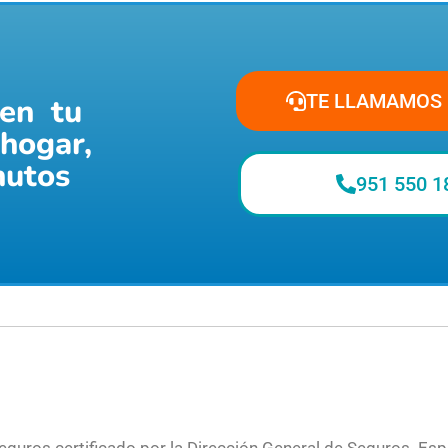
TE LLAMAMOS 
en tu
hogar,
nutos
951 550 1