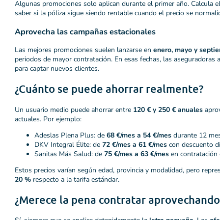
Algunas promociones solo aplican durante el primer año. Calcula e
saber si la póliza sigue siendo rentable cuando el precio se normalic
Aprovecha las campañas estacionales
Las mejores promociones suelen lanzarse en
enero, mayo y septi
periodos de mayor contratación. En esas fechas, las aseguradoras 
para captar nuevos clientes.
¿Cuánto se puede ahorrar realmente?
Un usuario medio puede ahorrar entre
120 € y 250 € anuales
apro
actuales. Por ejemplo:
Adeslas Plena Plus: de
68 €/mes a 54 €/mes
durante 12 mes
DKV Integral Élite: de
72 €/mes a 61 €/mes
con descuento dig
Sanitas Más Salud: de
75 €/mes a 63 €/mes
en contratación 
Estos precios varían según edad, provincia y modalidad, pero repr
20 %
respecto a la tarifa estándar.
¿Merece la pena contratar aprovechando