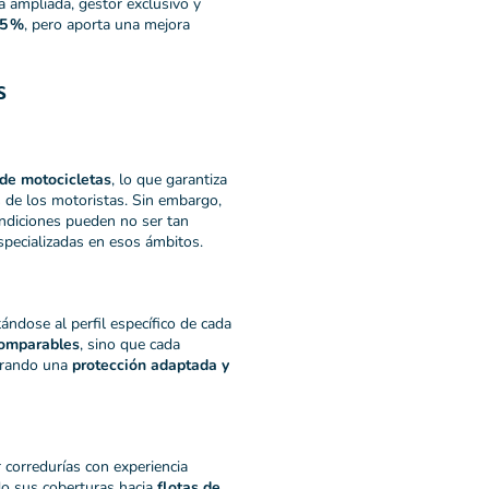
ra ampliada, gestor exclusivo y
25 %
, pero aporta una mejora
s
de motocicletas
, lo que garantiza
s de los motoristas. Sin embargo,
ondiciones pueden no ser tan
specializadas en esos ámbitos.
ándose al perfil específico de cada
comparables
, sino que cada
gurando una
protección adaptada y
 corredurías con experiencia
ndo sus coberturas hacia
flotas de