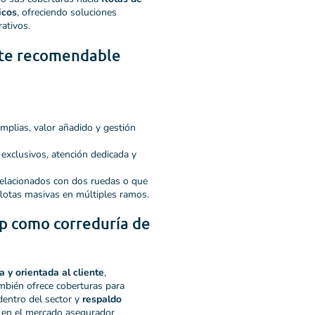
icos
, ofreciendo soluciones
ativos.
ente recomendable
mplias, valor añadido y gestión
 exclusivos, atención dedicada y
elacionados con dos ruedas o que
flotas masivas en múltiples ramos.
up como correduría de
a y orientada al cliente
,
mbién ofrece coberturas para
 dentro del sector y
respaldo
e en el mercado asegurador