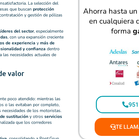
nsatisfactoria. La selección del
presas que buscan
protección
Ahorra hasta u
 contratación y gestión de pólizas
en cualquiera 
forma
g
íderes del sector
, especialmente
edas
, con una expansión creciente
os de experiencia
y
más de
esionalidad y confianza
dentro
a las necesidades actuales de
de valor
te poco atendido: mientras las
951
os o las evitaban por completo,
 necesidades de los motoristas.
de sustitución
y otros
servicios
nalizada que los corredores
TE LLAM
tiva
, consolidando a Pont Grup