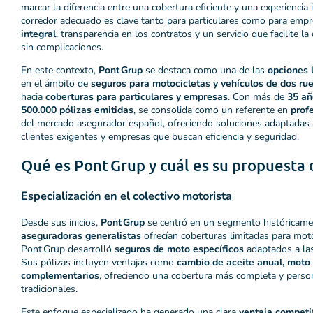
marcar la diferencia entre una cobertura eficiente y una experiencia i
corredor adecuado es clave tanto para particulares como para em
integral
, transparencia en los contratos y un servicio que facilite la
sin complicaciones.
En este contexto,
Pont Grup
se destaca como una de las
opciones l
en el ámbito de
seguros para motocicletas y vehículos de dos ru
hacia
coberturas para particulares y empresas
. Con más de
35 añ
500.000 pólizas emitidas
, se consolida como un referente en
prof
del mercado asegurador español, ofreciendo soluciones adaptadas 
clientes exigentes y empresas que buscan eficiencia y seguridad.
Qué es Pont Grup y cuál es su propuesta 
Especialización en el colectivo motorista
Desde sus inicios,
Pont Grup
se centró en un segmento históricamen
aseguradoras generalistas
ofrecían coberturas limitadas para mot
Pont Grup desarrolló
seguros de moto específicos
adaptados a las
Sus pólizas incluyen ventajas como
cambio de aceite anual, moto 
complementarios
, ofreciendo una cobertura más completa y perso
tradicionales.
Este enfoque especializado ha generado una clara
ventaja competi