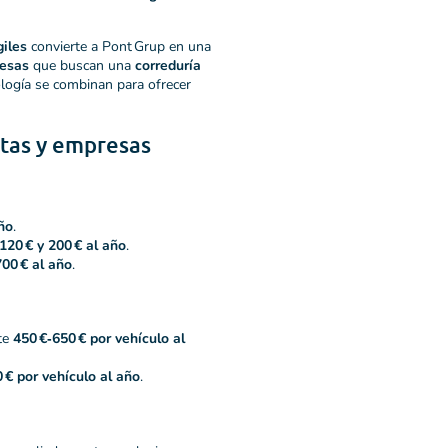
giles
convierte a Pont Grup en una
resas
que buscan una
correduría
nología se combinan para ofrecer
stas y empresas
año
.
120 € y 200 € al año
.
700 € al año
.
te
450 €‑650 € por vehículo al
 € por vehículo al año
.