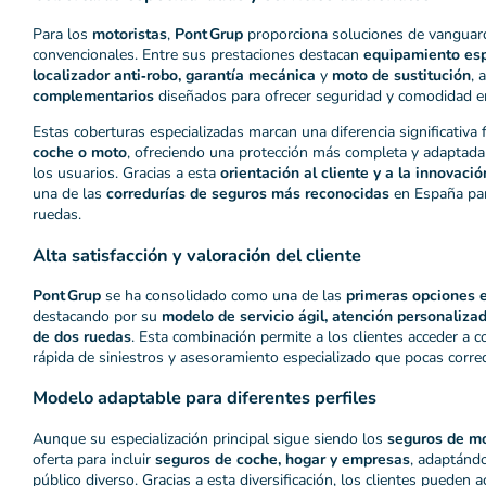
Para los
motoristas
,
Pont Grup
proporciona soluciones de vanguard
convencionales. Entre sus prestaciones destacan
equipamiento esp
localizador anti‑robo, garantía mecánica
y
moto de sustitución
, 
complementarios
diseñados para ofrecer seguridad y comodidad en
Estas coberturas especializadas marcan una diferencia significativa 
coche o moto
, ofreciendo una protección más completa y adaptada 
los usuarios. Gracias a esta
orientación al cliente y a la innovació
una de las
corredurías de seguros más reconocidas
en España par
ruedas.
Alta satisfacción y valoración del cliente
Pont Grup
se ha consolidado como una de las
primeras opciones 
destacando por su
modelo de servicio ágil, atención personaliza
de dos ruedas
. Esta combinación permite a los clientes acceder a 
rápida de siniestros y asesoramiento especializado que pocas corred
Modelo adaptable para diferentes perfiles
Aunque su especialización principal sigue siendo los
seguros de m
oferta para incluir
seguros de coche, hogar y empresas
, adaptánd
público diverso. Gracias a esta diversificación, los clientes pueden 