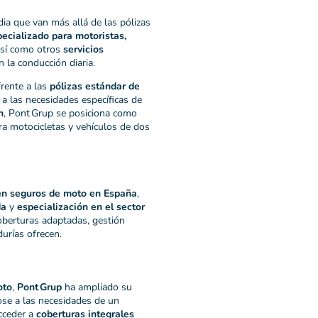
ia que van más allá de las pólizas
ecializado para motoristas,
así como otros
servicios
 la conducción diaria.
frente a las
pólizas estándar de
a las necesidades específicas de
n
, Pont Grup se posiciona como
a motocicletas y vehículos de dos
en seguros de moto en España
,
da
y
especialización en el sector
coberturas adaptadas, gestión
urías ofrecen.
oto
,
Pont Grup
ha ampliado su
ose a las necesidades de un
acceder a
coberturas integrales