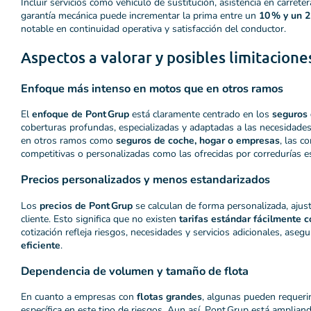
Incluir servicios como vehículo de sustitución, asistencia en carrete
garantía mecánica puede incrementar la prima entre un
10 % y un 
notable en continuidad operativa y satisfacción del conductor.
Aspectos a valorar y posibles limitacione
Enfoque más intenso en motos que en otros ramos
El
enfoque de Pont Grup
está claramente centrado en los
seguros 
coberturas profundas, especializadas y adaptadas a las necesidade
en otros ramos como
seguros de coche, hogar o empresas
, las c
competitivas o personalizadas como las ofrecidas por corredurías e
Precios personalizados y menos estandarizados
Los
precios de Pont Grup
se calculan de forma personalizada, ajust
cliente. Esto significa que no existen
tarifas estándar fácilmente 
cotización refleja riesgos, necesidades y servicios adicionales, ase
eficiente
.
Dependencia de volumen y tamaño de flota
En cuanto a empresas con
flotas grandes
, algunas pueden requerir
específica en este tipo de riesgos. Aun así, Pont Grup está amplia