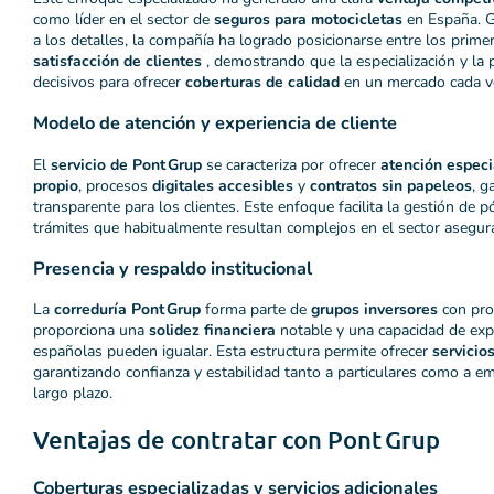
como líder en el sector de
seguros para motocicletas
en España. Gr
a los detalles, la compañía ha logrado posicionarse entre los prim
satisfacción de clientes
, demostrando que la especialización y la 
decisivos para ofrecer
coberturas de calidad
en un mercado cada v
Modelo de atención y experiencia de cliente
El
servicio de Pont Grup
se caracteriza por ofrecer
atención especi
propio
, procesos
digitales accesibles
y
contratos sin papeleos
, g
transparente para los clientes. Este enfoque facilita la gestión de pó
trámites que habitualmente resultan complejos en el sector asegur
Presencia y respaldo institucional
La
correduría Pont Grup
forma parte de
grupos inversores
con proy
proporciona una
solidez financiera
notable y una capacidad de exp
españolas pueden igualar. Esta estructura permite ofrecer
servicio
garantizando confianza y estabilidad tanto a particulares como a 
largo plazo.
Ventajas de contratar con Pont Grup
Coberturas especializadas y servicios adicionales