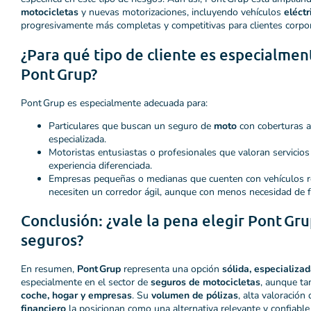
motocicletas
y nuevas motorizaciones, incluyendo vehículos
eléctr
progresivamente más completas y competitivas para clientes corpor
¿Para qué tipo de cliente es especialm
Pont Grup?
Pont Grup es especialmente adecuada para:
Particulares que buscan un seguro de
moto
con coberturas a
especializada.
Motoristas entusiastas o profesionales que valoran servicios
experiencia diferenciada.
Empresas pequeñas o medianas que cuenten con vehículos r
necesiten un corredor ágil, aunque con menos necesidad de 
Conclusión: ¿vale la pena elegir Pont Gr
seguros?
En resumen,
Pont Grup
representa una opción
sólida, especializad
especialmente en el sector de
seguros de motocicletas
, aunque ta
coche, hogar y empresas
. Su
volumen de pólizas
, alta valoración
financiero
la posicionan como una alternativa relevante y confiabl