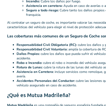
Incendio:
Cubre los daños por fuego.
Asistencia en carretera:
Ayuda en caso de averías o a
Seguro a todo riesgo:
Cubre tanto los daños propios c
franquicia.
Al contratar un seguro de coche, es importante valorar las necesid
características del vehículo para elegir el nivel de protección adecua
Las coberturas más comunes de un Seguro de Coche so
Responsabilidad Civil Obligatoria (RC):
cubre los daños y p
Responsabilidad Civil Voluntaria:
amplía la cobertura de RC
Daños Propios:
cubre los daños que pueda sufrir el vehícul
accidente.
Robo e Incendio:
cubre el robo o incendio del vehículo aseg
Rotura de Lunas:
cubre la rotura de las lunas del vehículo a
Asistencia en Carretera:
incluye servicios como remolque, g
avería.
Accidentes Personales del Conductor:
cubre las lesiones qu
vehículo asegurado en caso de accidente.
¿Qué es Mutua Madrileña?
Mutua Madrileña
es una compañía de seguros española fundada e