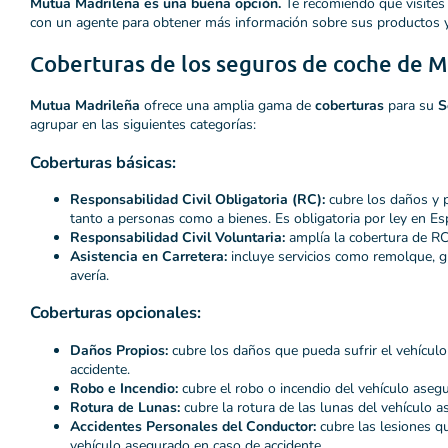
Mutua Madrileña es una buena opción.
Te recomiendo que visites
con un agente para obtener más información sobre sus productos y 
Coberturas de los seguros de coche de 
Mutua Madrileña
ofrece una amplia gama de
coberturas
para su
S
agrupar en las siguientes categorías:
Coberturas básicas:
Responsabilidad Civil Obligatoria (RC):
cubre los daños y p
tanto a personas como a bienes. Es obligatoria por ley en Es
Responsabilidad Civil Voluntaria:
amplía la cobertura de RC
Asistencia en Carretera:
incluye servicios como remolque, g
avería.
Coberturas opcionales:
Daños Propios:
cubre los daños que pueda sufrir el vehícul
accidente.
Robo e Incendio:
cubre el robo o incendio del vehículo aseg
Rotura de Lunas:
cubre la rotura de las lunas del vehículo a
Accidentes Personales del Conductor:
cubre las lesiones qu
vehículo asegurado en caso de accidente.