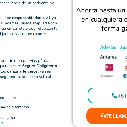
nsecuencia de un accidente de
Ahorra hasta u
en cualquiera 
idad de
responsabilidad civil
, ya
dos. Además, puede ampliarse con
forma
g
cia en carretera que refuerzan la
 jurídica y económica ante
que circulen por vías públicas,
querida es el
Seguro Obligatorio
r los
daños a terceros
, ya sea
segurado ni los de su vehículo.
951
eden ser:
ados a terceros.
TE LLAM
 asegurado.
lo.