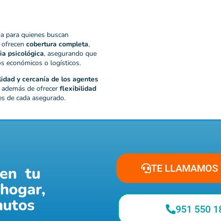
da para quienes buscan
s ofrecen
cobertura completa
,
ia psicológica
, asegurando que
os económicos o logísticos.
lidad y cercanía de los agentes
, además de ofrecer
flexibilidad
es de cada asegurado.
TE LLAMAMOS 
en tu
hogar,
nutos
951 550 1