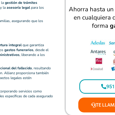
o la
gestión de trámites
 y la
asesoría legal
para los
Ahorra hasta u
en cualquiera 
amilias, asegurando que los
forma
g
rtura integral
que garantiza
los
gastos funerarios
, desde el
inistrativos
, liberando a los
cional del fallecido
, resultando
en. Allianz proporciona también
pectos legales estén
951
ncorporando servicios como
des específicas de cada asegurado
TE LLAM