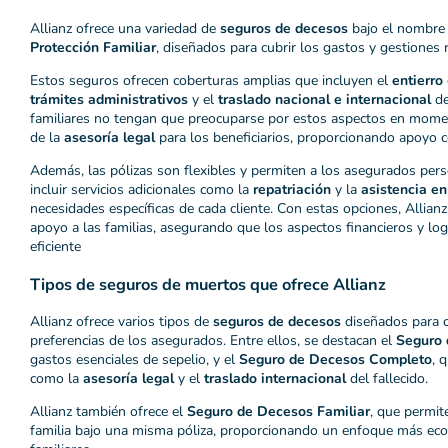
Allianz ofrece una variedad de
seguros de decesos
bajo el nombre
Protección Familiar
, diseñados para cubrir los gastos y gestiones 
Estos seguros ofrecen coberturas amplias que incluyen el
entierro
trámites administrativos
y el
traslado nacional e internacional
de
familiares no tengan que preocuparse por estos aspectos en moment
de la
asesoría legal
para los beneficiarios, proporcionando apoyo 
Además, las pólizas son flexibles y permiten a los asegurados pers
incluir servicios adicionales como la
repatriación
y la
asistencia en
necesidades específicas de cada cliente. Con estas opciones, Allianz
apoyo a las familias, asegurando que los aspectos financieros y lo
eficiente​
Tipos de seguros de muertos que ofrece Allianz
Allianz ofrece varios tipos de
seguros de decesos
diseñados para c
preferencias de los asegurados. Entre ellos, se destacan el
Seguro 
gastos esenciales de sepelio, y el
Seguro de Decesos Completo
, 
como la
asesoría legal
y el
traslado internacional
del fallecido.
Allianz también ofrece el
Seguro de Decesos Familiar
, que permit
familia bajo una misma póliza, proporcionando un enfoque más ec