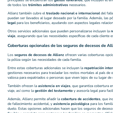
principales se encuentran los
gastos funerarios
, que incluyen el en
de todos los
trámites administrativos
necesarios.
Allianz también cubre el
traslado nacional e internacional
del fall
puedan ser llevados al lugar deseado por la familia. Además, las pó
legal
para los beneficiarios, ayudando con aspectos legales relacio
Otros servicios adicionales que pueden personalizarse incluyen la
r
viaje
, asegurando que las necesidades específicas de cada cliente e
Coberturas opcionales de los seguros de decesos de All
Los
seguros de decesos de Allianz
ofrecen varias coberturas opci
la póliza según las necesidades de cada familia.
Entre estas coberturas adicionales se incluyen la
repatriación inte
gestiones necesarios para trasladar los restos mortales al país de 
valiosa para expatriados o personas que viven lejos de su lugar de 
También ofrecen la
asistencia en viajes
, que garantiza cobertura e
viaje, así como la
gestión del testamento
y asesoría legal para facil
Además, Allianz permite añadir la
cobertura de accidentes
, que i
de fallecimiento accidental, y
asistencia psicológica
para los famili
duelo. Estas opciones adicionales hacen que los seguros de deceso