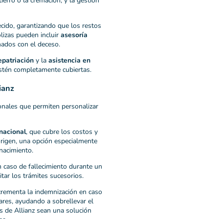
tierro o la cremación, y la gestión
ecido, garantizando que los restos
lizas pueden incluir
asesoría
nados con el deceso.
epatriación
y la
asistencia en
stén completamente cubiertas​.
ianz
onales que permiten personalizar
rnacional
, que cubre los costos y
origen, una opción especialmente
nacimiento.
n caso de fallecimiento durante un
itar los trámites sucesorios.
ncrementa la indemnización en caso
ares, ayudando a sobrellevar el
s de Allianz sean una solución