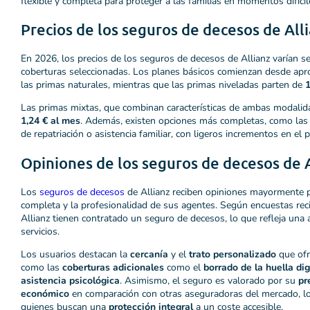
flexible y completa para proteger a las familias en momentos difícil
Precios de los seguros de decesos de All
En 2026, los precios de los seguros de decesos de Allianz varían se
coberturas seleccionadas. Los planes básicos comienzan desde a
las primas naturales, mientras que las primas niveladas parten de
1
Las primas mixtas, que combinan características de ambas modalidad
1,24 € al mes
. Además, existen opciones más completas, como las q
de repatriación o asistencia familiar, con ligeros incrementos en el p
Opiniones de los seguros de decesos de 
Los
seguros de decesos
de Allianz reciben opiniones mayormente p
completa y la profesionalidad de sus agentes. Según encuestas reci
Allianz tienen contratado un seguro de decesos, lo que refleja una a
servicios.
Los usuarios destacan la
cercanía
y el
trato personalizado
que ofr
como las
coberturas adicionales
como el
borrado de la huella dig
asistencia psicológica
. Asimismo, el seguro es valorado por su
pr
económico
en comparación con otras aseguradoras del mercado, lo 
quienes buscan una
protección integral
a un coste accesible.