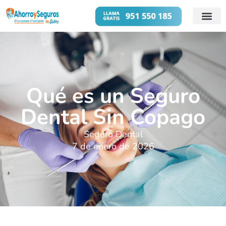
Cuentas B
Préstamos 
Qué es un Seguro
Dental Sin Copago
Seguro Dental
7 de enero de 2026