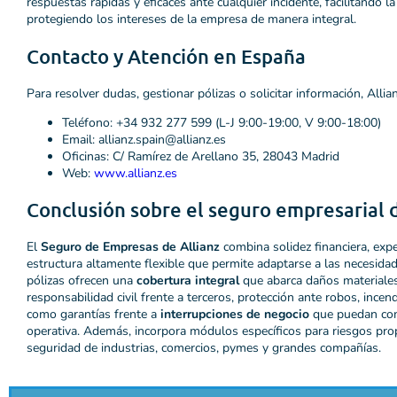
respuestas rápidas y eficaces ante cualquier incidente, facilitando l
protegiendo los intereses de la empresa de manera integral.
Contacto y Atención en España
Para resolver dudas, gestionar pólizas o solicitar información, Allian
Teléfono: +34 932 277 599 (L-J 9:00-19:00, V 9:00-18:00)
Email:
allianz.spain@allianz.es
Oficinas: C/ Ramírez de Arellano 35, 28043 Madrid
Web:
www.allianz.es
Conclusión sobre el seguro empresarial d
El
Seguro de Empresas de Allianz
combina solidez financiera, exp
estructura altamente flexible que permite adaptarse a las necesida
pólizas ofrecen una
cobertura integral
que abarca daños materiales
responsabilidad civil frente a terceros, protección ante robos, ince
como garantías frente a
interrupciones de negocio
que puedan com
operativa. Además, incorpora módulos específicos para riesgos prop
seguridad de industrias, comercios, pymes y grandes compañías.