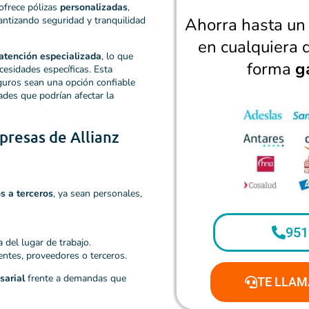
ofrece pólizas
personalizadas
,
antizando seguridad y tranquilidad
Ahorra hasta u
en cualquiera 
atención especializada
, lo que
forma
g
esidades específicas. Esta
guros sean una opción confiable
ades que podrían afectar la
presas de Allianz
s a terceros
, ya sean personales,
951
 del lugar de trabajo.
ientes, proveedores o terceros.
sarial
frente a demandas que
TE LLAM