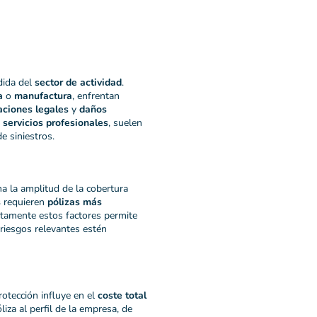
ida del
sector de actividad
.
a
o
manufactura
, enfrentan
aciones legales
y
daños
o servicios profesionales
, suelen
e siniestros.
a la amplitud de la cobertura
s
requieren
pólizas más
ctamente estos factores permite
 riesgos relevantes estén
rotección influye en el
coste total
iza al perfil de la empresa, de