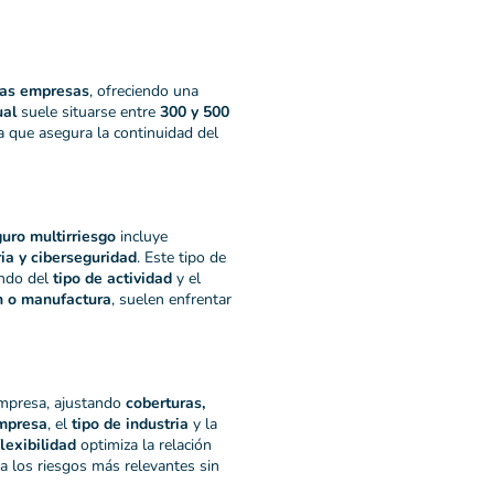
as empresas
, ofreciendo una
ual
suele situarse entre
300 y 500
 que asegura la continuidad del
uro multirriesgo
incluye
ia y ciberseguridad
. Este tipo de
endo del
tipo de actividad
y el
n o manufactura
, suelen enfrentar
mpresa, ajustando
coberturas,
mpresa
, el
tipo de industria
y la
flexibilidad
optimiza la relación
a los riesgos más relevantes sin