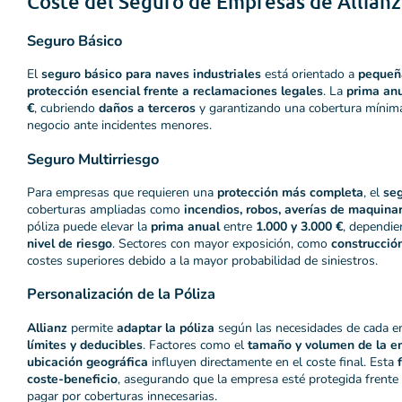
Coste del Seguro de Empresas de Allianz
Seguro Básico
El
seguro básico para naves industriales
está orientado a
pequeñ
protección esencial frente a reclamaciones legales
. La
prima an
€
, cubriendo
daños a terceros
y garantizando una cobertura mínima
negocio ante incidentes menores.
Seguro Multirriesgo
Para empresas que requieren una
protección más completa
, el
seg
coberturas ampliadas como
incendios, robos, averías de maquinar
póliza puede elevar la
prima anual
entre
1.000 y 3.000 €
, dependi
nivel de riesgo
. Sectores con mayor exposición, como
construcció
costes superiores debido a la mayor probabilidad de siniestros.
Personalización de la Póliza
Allianz
permite
adaptar la póliza
según las necesidades de cada e
límites y deducibles
. Factores como el
tamaño y volumen de la e
ubicación geográfica
influyen directamente en el coste final. Esta
coste-beneficio
, asegurando que la empresa esté protegida frente 
pagar por coberturas innecesarias.