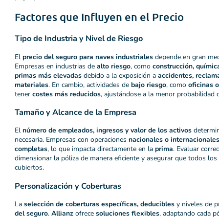
Factores que Influyen en el Precio
Tipo de Industria y Nivel de Riesgo
El
precio del seguro para naves industriales
depende en gran med
Empresas en industrias de
alto riesgo
, como
construcción, químic
primas más elevadas
debido a la exposición a
accidentes, reclam
materiales
. En cambio, actividades de
bajo riesgo
, como
oficinas 
tener
costes más reducidos
, ajustándose a la menor probabilidad d
Tamaño y Alcance de la Empresa
El
número de empleados, ingresos y valor de los activos
determin
necesaria. Empresas con operaciones
nacionales o internacionale
completas
, lo que impacta directamente en la
prima
. Evaluar corre
dimensionar la póliza de manera eficiente y asegurar que todos los
cubiertos.
Personalización y Coberturas
La
selección de coberturas específicas, deducibles
y niveles de p
del seguro
.
Allianz
ofrece
soluciones flexibles
, adaptando cada pól