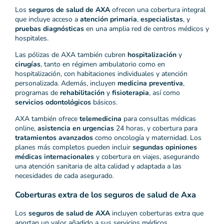
Los
seguros de salud de AXA
ofrecen una cobertura integral
que incluye acceso a
atención primaria
,
especialistas
, y
pruebas diagnósticas
en una amplia red de centros médicos y
hospitales.
Las pólizas de AXA también cubren
hospitalización
y
cirugías
, tanto en régimen ambulatorio como en
hospitalización, con habitaciones individuales y atención
personalizada. Además, incluyen
medicina preventiva
,
programas de
rehabilitación
y
fisioterapia
, así como
servicios odontológicos
básicos.
AXA también ofrece
telemedicina
para consultas médicas
online,
asistencia en urgencias
24 horas, y cobertura para
tratamientos avanzados
como oncología y maternidad. Los
planes más completos pueden incluir
segundas opiniones
médicas internacionales
y cobertura en viajes, asegurando
una atención sanitaria de alta calidad y adaptada a las
necesidades de cada asegurado.
Coberturas extra de los seguros de salud de Axa
Los
seguros de salud de AXA
incluyen coberturas extra que
aportan un valor añadido a sus servicios médicos.