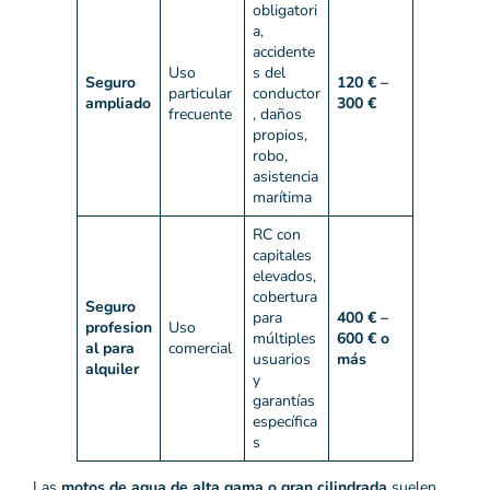
obligatori
a,
accidente
Uso
s del
Seguro
120 € –
particular
conductor
ampliado
300 €
frecuente
, daños
propios,
robo,
asistencia
marítima
RC con
capitales
elevados,
cobertura
Seguro
para
400 € –
profesion
Uso
múltiples
600 € o
al para
comercial
usuarios
más
alquiler
y
garantías
específica
s
Las
motos de agua de alta gama o gran cilindrada
suelen