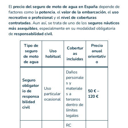
El
precio del seguro de moto de agua en España
depende de
factores como la
potencia
, el
valor de la embarcación
, el
uso
recreativo o profesional
y el
nivel de coberturas
contratadas
. Aun así, se trata de uno de los
seguros náuticos
más asequibles
, especialmente en su modalidad obligatoria
de
responsabilidad civil
.
Tipo de
Precio
Cobertur
seguro
Uso
anual
as
de moto
habitual
orientativ
incluidas
de agua
o
Daños
personale
Seguro
s y
obligator
Uso
materiale
io de
50 € –
particular
s a
responsa
120 €
ocasional
terceros
bilidad
dentro de
civil
límites
legales
RC