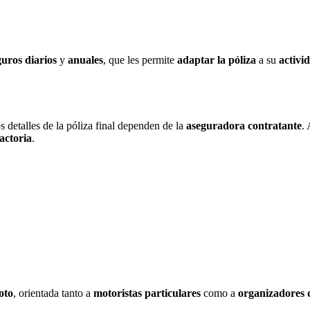
guros diarios
y
anuales
, que les permite
adaptar la póliza
a su
activi
os detalles de la póliza final dependen de la
aseguradora contratante
.
factoria
.
oto
, orientada tanto a
motoristas particulares
como a
organizadores 