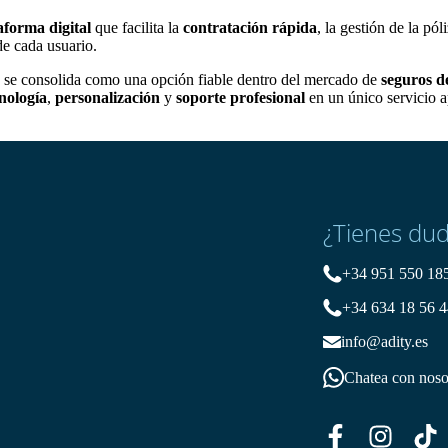
aforma digital
que facilita la
contratación rápida
, la gestión de la pól
de cada usuario.
 se consolida como una opción fiable dentro del mercado de
seguros d
nología
,
personalización
y
soporte profesional
en un único servicio a
¿Tienes du
+34 951 550 18
+34 634 18 56 4
info@adity.es
Chatea con noso