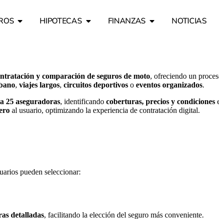
ROS
HIPOTECAS
FINANZAS
NOTICIAS
ntratación y comparación de seguros de moto
, ofreciendo un proce
rbano
,
viajes largos
,
circuitos deportivos
o
eventos organizados
.
a 25 aseguradoras
, identificando
coberturas, precios y condiciones
e
ero
al usuario, optimizando la experiencia de contratación digital.
suarios pueden seleccionar:
ras detalladas
, facilitando la elección del seguro más conveniente.